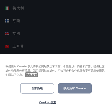
義大利
芬蘭
英國
土耳其
荷蘭
我们使用 Cookie 以允许我们网站的正常工作、个性化设计内容和广告、提供社交
媒体功能并分析流量。我们还同社交媒体、广告和分析合作伙伴分享有关您使用我
新加坡
们网站的信息。
隐私政策
全部拒绝
接受所有 Cookie
現在預訂
Cookie 设置
©2026 Quandoo GmbH i.L. All rights reserved