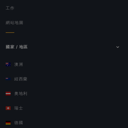
工作
網站地圖
國家 / 地區
澳洲
紐西蘭
奧地利
瑞士
德國