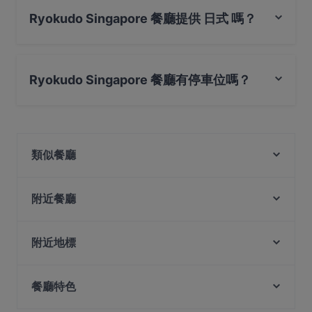
Ryokudo Singapore 餐廳提供 日式 嗎？
是的，Ryokudo Singapore 餐廳 提供 日式，也提​​供 亞洲
料理
Ryokudo Singapore 餐廳有停車位嗎？
是的， Ryokudo Singapore 餐廳有 私人停車場, 路邊停
車。
類似餐廳
Kura Oyster & Highball
Offbeat by Coq & Balls
附近餐廳
Oumi
Ri Ri Hong Lau Pa Sat 日日红老巴刹
Kaarla
附近地標
Quay House
Wow Fish 哇哦酸菜鱼 - CapitaSpring
Straits Chinese Nonya Restaurant 土生坊正宗娘惹餐
Old Parliament House, 新加坡
Sol & Luna
馆 (1953)
餐廳特色
Supreme Court Of Singapore, 新加坡
Taste of Korea 찐 (JJIN)
Au Mariage Wine and Dine
National Gallery Singapore, 新加坡
Tandoori Flame - Boon Tat
在 新加坡 的 休閒餐廳
All Hands