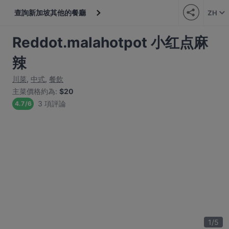
查詢新加坡其他的餐廳
ZH
Reddot.malahotpot 小红点麻
辣
川菜
,
中式
,
餐飲
主菜價格約為
:
$20
3 項評論
4.7
/
6
1
/
5