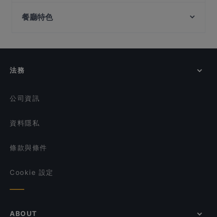
Peranakan Museum, 新加坡
JiangSu Jiu Jia 江苏酒家
Sen By Beurre (Inside Ibis Hotel)
餐廳特色
Singapore Art Museum, 新加坡
Lok Fu Lala Pot 六福啦啦煲
Lighthouse Bistro
Church Of Saints Peter And Paul, 新加坡
在 新加坡 的 深夜美食
Bar at Lorong 13
Guo Guo Xiang 锅锅香
在 新加坡 的 休閒餐廳
Thirteen BBQ Bar 十三烤吧
Ăn Là Ghiền
在 新加坡 的 晚餐
Vietsea II - Xom Nhau
Enchanted Garden Restaurant
法務
在 新加坡 的 午餐
Jin Fang Yuan Restaurant 金方圆饺子馆 - 金方园
在 新加坡 的 週日營業餐廳
湘遇湖南菜 Xiang Yu Hu Nan Cai - Geylang
公司資訊
資料隱私
條款與條件
Cookie 設定
ABOUT