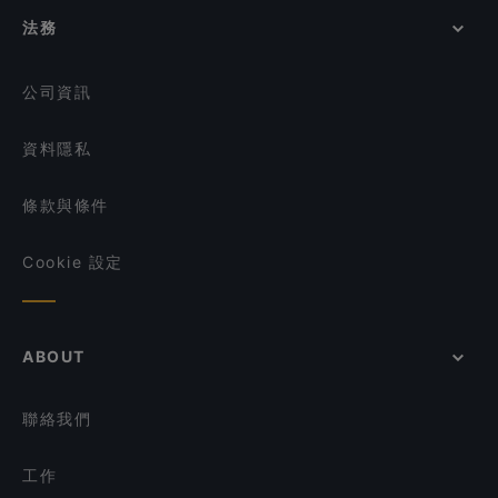
在 新加坡 的 親子友善餐廳
Crab Cartel
法務
Shaxian Story
在 新加坡 的 清真飲食
Chikuyotei @ Frasers House, a Luxury Collection
在 新加坡 的 晚餐
Hotel
公司資訊
資料隱私
條款與條件
Cookie 設定
ABOUT
聯絡我們
工作