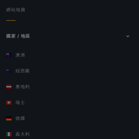
網站地圖
國家 / 地區
澳洲
紐西蘭
奧地利
瑞士
德國
義大利