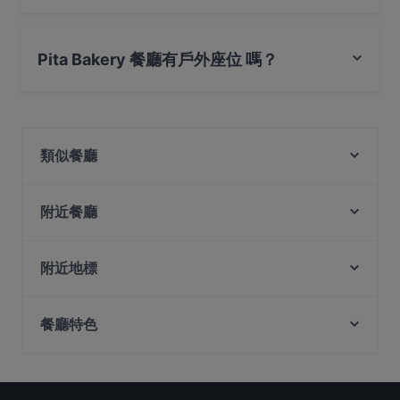
是的， Pita Bakery 餐廳有 公共停車場, 路邊停車。
Pita Bakery 餐廳有戶外座位 嗎？
是的，Pita Bakery 餐廳有戶外座位。
類似餐廳
Wakuwaku Yakiniku
That 1 Place
附近餐廳
The Landmark
Layali Lebanese Restaurant
Anatolia Restaurant SG
ZuZu Turkish and Mediterranean Restaurant
附近地標
Tarboush
Spice Mahal
Fort Canning Park, 新加坡
Tabbouleh Lebanese Restaurant - Bussorah St
British Indian Curry Hut - Guoco MidTown
餐廳特色
Peranakan Museum, 新加坡
Lira Resto Bar · Pasha Mezza and Grill
Tandoori Khazana
Ibrahim Turkish & Lebanese Restaurant
在 新加坡 的 兒童友善餐廳
BANNGKOK Street Food SG
The Secret Garden By ZeeKri
在 新加坡 的 休閒餐廳
Xiao Long Kan Hotpot 小龙坎火锅 - Bugis
Taksim Restaurant