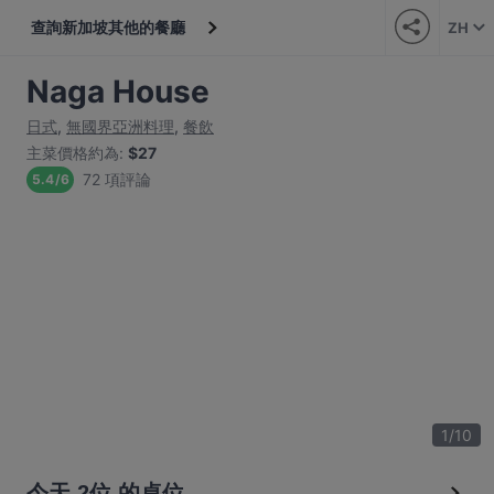
查詢新加坡其他的餐廳
ZH
Naga House
日式
,
無國界亞洲料理
,
餐飲
主菜價格約為
:
$27
72 項評論
5.4
/
6
1
/
10
今天 2位 的桌位