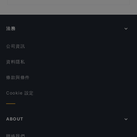
Starhub Centre, 新加坡
Indian House - 49 Boat Quay Singapore
在 新加坡 的 休閒餐廳
Taste of Seafood 海鲜的味道
Pattaya Seafood Thai Restaurant
Orchard Gateway, 新加坡
在 新加坡 的 晚餐
Marina Sea Food House
shoushin izakaya & sake bar
在 新加坡 的 午餐
LVLR Rooftop Bar
法務
Patchwork Kitchen
在 新加坡 的 英語服務餐廳
Maharani Table
在 新加坡 的 觀光客友善餐廳
公司資訊
資料隱私
條款與條件
Cookie 設定
ABOUT
聯絡我們