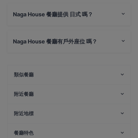
Naga House 餐廳提供 日式 嗎？
是的，Naga House 餐廳 提供 日式，也提​​供 無國界亞洲料
理, 餐飲
Naga House 餐廳有戶外座位 嗎？
是的，Naga House 餐廳有戶外座位。
類似餐廳
leopold
Crazy Monkeys
附近餐廳
Hero's
Sahara Bar & Restaurant
APÉRO
Haldi Mexicana
附近地標
Sushi Izakaya Kadohachi
Harvest Seafood Restaurant
Istana, 新加坡
#Foodcoholic
The Rainbow Bistro
餐廳特色
Orchard Central, 新加坡
Merlion Seafood 鱼尾狮海鲜
Curry Village - Authentic North Indian Cuisine