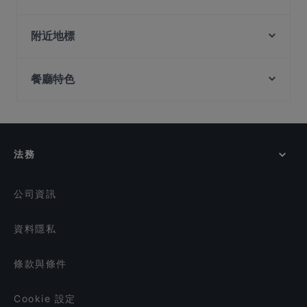
Knots Cafe and Living - Pasir Panjang
Burnt Cones Gelato (NUS University Hall)
Bombay Dining
JINHO shokudo & BAR.
附近地標
Italian Coffee Lab
G&B Bistro
Battlebox Visitor Centre, 新加坡
Khansama @ Pasir Panjang
Arkadas Cafe & Restaurant
餐廳特色
Fort Canning Park, 新加坡
ColourFul Day Cafe
Deliz Street
Bedz KTV Pub
Istana Park, 新加坡
在 新加坡 的 深夜美食
Lazy Lizard - Pasir Panjang
KaiohDon @ARC
在 新加坡 的 休閒餐廳
Mehnaz Kitchen
SBCD Korean Tofu House - Alexandra Retail Centre
BFF Fusion Fare 黄河美食 - Bukit Merah
在 新加坡 的 晚餐
法務
PEN & INC Cafe & Bar @ One North
在 新加坡 的 午餐
Weigeng Private Dining 味耕私房菜
在 新加坡 的 早餐
公司資訊
資料隱私
條款與條件
Cookie 設定