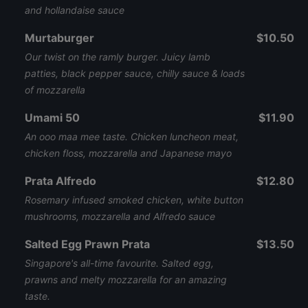
and hollandaise sauce
Murtaburger
$10.50
Our twist on the ramly burger. Juicy lamb
patties, black pepper sauce, chilly sauce & loads
of mozzarella
Umami 50
$11.90
An ooo maa mee taste. Chicken luncheon meat,
chicken floss, mozzarella and Japanese mayo
Prata Alfredo
$12.80
Rosemary infused smoked chicken, white button
mushrooms, mozzarella and Alfredo sauce
Salted Egg Prawn Prata
$13.50
Singapore's all-time favourite. Salted egg,
prawns and melty mozzarella for an amazing
taste.