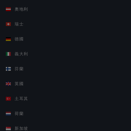
奧地利
瑞士
德國
義大利
芬蘭
英國
土耳其
荷蘭
新加坡