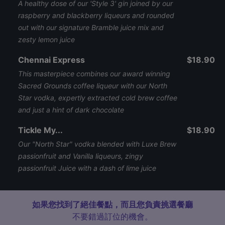
A healthy dose of our 'Style 3' gin joined by our
raspberry and blackberry liqueurs and rounded
out with our signature Bramble juice mix and
zesty lemon juice
Chennai Express
$18.90
This masterpiece combines our award winning
Sacred Grounds coffee liqueur with our North
Star vodka, expertly extracted cold brew coffee
and just a hint of dark chocolate
Tickle My...
$18.90
Our "North Star" vodka blended with Luxe Brew
passionfruit and Vanilla liqueurs, zingy
passionfruit Juice with a dash of lime juice
如果您找到了絕佳餐點，而且您負責挑選餐廳
不要錯過訂位的機會。