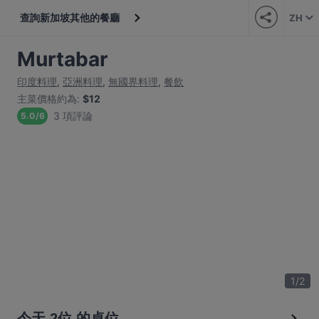
查詢新加坡其他的餐廳
ZH
Murtabar
印度料理
,
亞洲料理
,
無國界料理
,
餐飲
主菜價格約為
:
$12
3 項評論
5.0
/
6
1
/
2
今天 2位 的桌位