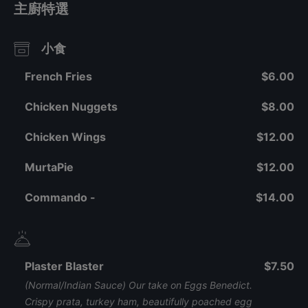
主廚特選
小食
French Fries
$6.00
Chicken Nuggets
$8.00
Chicken Wings
$12.00
MurtaPie
$12.00
Commando -
$14.00
Plaster Blaster
$7.50
(Normal/Indian Sauce) Our take on Eggs Benedict.
Crispy prata, turkey ham, beautifully poached egg