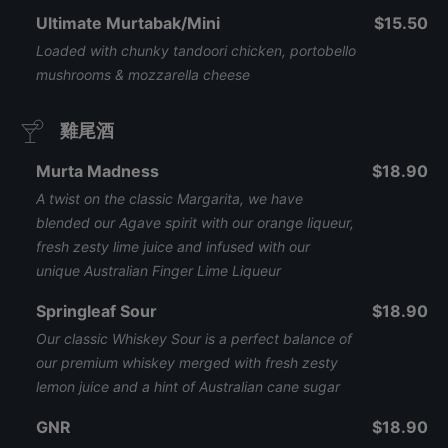
Ultimate Murtabak/Mini
$15.50
Loaded with chunky tandoori chicken, portobello
mushrooms & mozzarella cheese
雞尾酒
Murta Madness
$18.90
A twist on the classic Margarita, we have
blended our Agave spirit with our orange liqueur,
fresh zesty lime juice and infused with our
unique Australian Finger Lime Liqueur
Springleaf Sour
$18.90
Our classic Whiskey Sour is a perfect balance of
our premium whiskey merged with fresh zesty
lemon juice and a hint of Australian cane sugar
GNR
$18.90