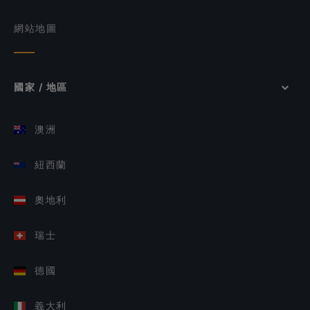
網站地圖
國家 / 地區
澳洲
紐西蘭
奧地利
瑞士
德國
義大利