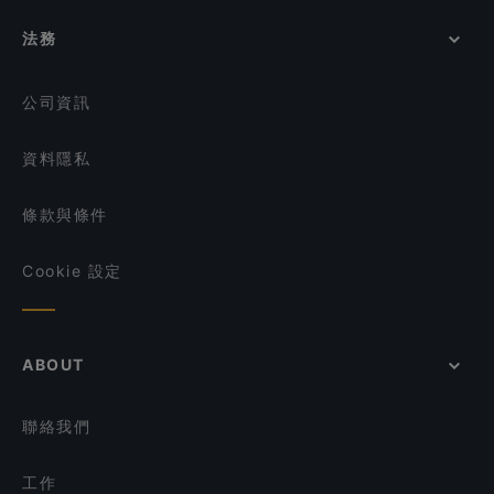
Olibier Rooftop Bar
在 新加坡 的 午餐
Venu Dindigul Briyani Hotel
法務
Veera Flavours (Formerly known as Amaravathi)
在 新加坡 的 週日營業餐廳
Ramana Bhavan Veg Restaurant
在 新加坡 的 英語服務餐廳
公司資訊
資料隱私
條款與條件
Cookie 設定
ABOUT
聯絡我們
工作