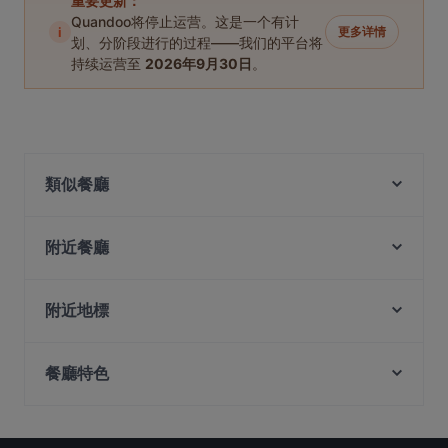
重要更新：
Quandoo将停止运营。这是一个有计
i
更多详情
划、分阶段进行的过程——我们的平台将
持续运营至
2026年9月30日
。
類似餐廳
Old City Biryani
Alankar @ Norris Rd
附近餐廳
Khansama Tandoori Restaurant
New Spurs Bistro
Kalam Restaurant
Seni Satti Sorru Singapore
附近地標
Apollo Livehouse Club
Chola RestoBar Little India Singapore
Fort Canning Park, 新加坡
Blue Skies Cafe & Bar
Bu Jian Bu San Restaurant 不见不散小酒馆
餐廳特色
Battlebox Visitor Centre, 新加坡
Al-Abu Restaurant
Mugshots Bistro
Alankar Restaurant
Peranakan Museum, 新加坡
在 新加坡 的 休閒餐廳
SHOSHA (Sizzlers & Grill)
Lagnaa...barefoot dining
在 新加坡 的 晚餐
Chilis Pizza