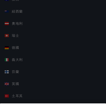
紐西蘭
奧地利
瑞士
德國
義大利
芬蘭
英國
土耳其