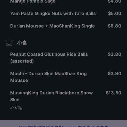
Mango Pomelo Sago
$4.80
Yam Paste Gingko Nuts with Taro Balls
$5.00
Durian Mousse + MaoShanKing Single
$8.80
小食
Peanut Coated Glutinous Rice Balls
$3.80
(assorted)
Mochi - Durian Skin MaoShan King
$3.90
Mousse
MusangKing Durian Blackthorn Snow
$13.50
Skin
2x60g