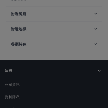
Lao Hero Kitchen
Ah Huat Hokkien Prawn Mee - Punggol
附近餐廳
OK Chicken Rice & Humfull Laksa - Punggol
Booze & Bitez
Trovato
Tandoor Lounge
附近地標
OK Chicken Rice & Humfull Laksa - Hougang
JB Dai Tao Lala Pot 新山大头啦啦
Buona Vista Station, 新加坡
Wildseed Café at The Summerhouse
Gajeong Korean BBQ
餐廳特色
National University Of Singapore, 新加坡
Wildseed Bar
Happy Thai Food - Hougang Rivercourt
YOUNGS Restaurant & Bar
Commonwealth Station, 新加坡
在 新加坡 的 休閒餐廳
Pu Xian Restaurant 莆仙
Thai Savoury
在 新加坡 的 提供甜點的餐廳
Ang Mo Kio LaLa Claypot - AMK
Lemongrass - Hougang Capeview
在 新加坡 的 週日營業餐廳
Yu Pavilion
法務
在 新加坡 的 英語服務餐廳
IVINS Peranakan Restaurant, Heartland Mall Kovan
Lazy Lizard - Flora Vista
在 新加坡 的 咖啡店
公司資訊
資料隱私