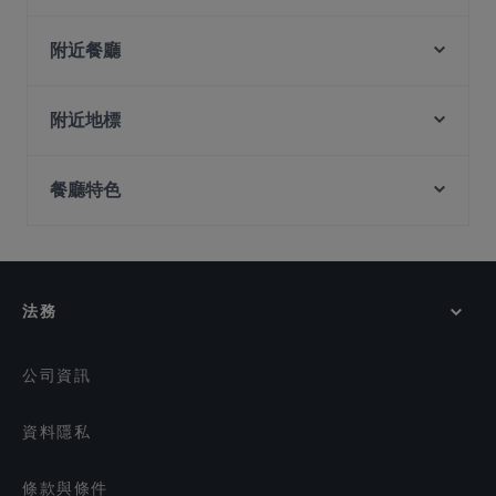
SOI 72 Thai Bistro
Hermanos
附近餐廳
Ros Lamul - Best Thai Restaurant in Singapore
Those Years BBQ 那些年烤吧
London Fat Duck - Paya Lebar Quarter
附近地標
Ăn Là Ghiền - Buffet 5
A Beautiful Day
Steak Stop
Singapore Repertory Theatre, 新加坡
Zing by Xi Yan
Teahouse 1973
餐廳特色
72-13, 新加坡
Wursthans Switzerland
Vietsea II - Xom Nhau
Pondok Jawa
Alkaff Bridge, 新加坡
在 新加坡 的 兒童友善餐廳
Bites & Brews
Ăn Là Ghiền
Ue Square, 新加坡
在 新加坡 的 深夜美食
Parkway Mini Steamboat
湘遇湖南菜 Xiang Yu Hu Nan Cai - Geylang
在 新加坡 的 休閒餐廳
Bar at Lorong 13
法務
Teochew Traditional Steamboat Restaurant (锦记海
在 新加坡 的 親子友善餐廳
鲜火锅)
在 新加坡 的 環境舒適的餐廳
Thirteen BBQ Bar 十三烤吧
公司資訊
資料隱私
條款與條件