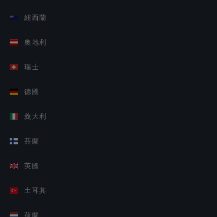
紐西蘭
奧地利
瑞士
德國
義大利
芬蘭
英國
土耳其
荷蘭