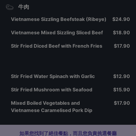
牛肉
Vietnamese Sizzling Beefsteak (Ribeye)
$24.90
Vietnamese Mixed Sizzling Sliced Beef
$18.90
Stir Fried Diced Beef with French Fries
$17.90
Stir Fried Water Spinach with Garlic
$12.90
Stir Fried Mushroom with Seafood
$15.90
Mixed Boiled Vegetables and
$17.90
Vietnamese Caramelised Pork Dip
如果您找到了絕佳餐點，而且您負責挑選餐廳