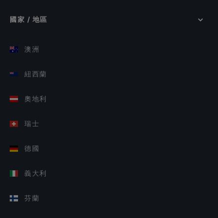
國家 / 地區
澳洲
紐西蘭
奧地利
瑞士
德國
義大利
芬蘭