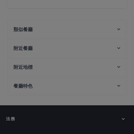
是的，您可以用 Visa, Mastercard, 感應式付款 付款
類似餐廳
Knots Cafe and Living - Pasir Panjang
Bombay Dining
附近餐廳
Italian Coffee Lab
BFF Fusion Fare 黄河美食 - Bukit Merah
Murtabar
附近地標
Wildseed Café at The Alkaff Mansion
BACINO Italian Bistro
Burnt Cones Gelato (NUS MD11)
Expo Station, 新加坡
Khansama @ Pasir Panjang
1918 Heritage Bar
餐廳特色
Tanah Merah Station, 新加坡
ColourFul Day Cafe
UNA at The Alkaff Mansion
Bedz KTV Pub
在 新加坡 的 休閒餐廳
The White Tiffin Fusion
KaiohDon @ARC
在 新加坡 的 晚餐
JINHO shokudo & BAR.
SBCD Korean Tofu House - Alexandra Retail Centre
在 新加坡 的 午餐
Arkadas Cafe & Restaurant
法務
YnT Bistro
在 新加坡 的 週日營業餐廳
South & East
在 新加坡 的 英語服務餐廳