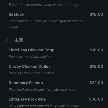
Bacon bits in creamy sauce w poached egg
Seafood
$18.00
Tiger prawn, mussels, la la and squid w tomato
sauce
主菜
LittleEasy Chicken Chop
$18.00
Boneless pan-fried chicken
Crispy Chicken Cutlet
$18.00
Boneless deep-fried chicken
Rosemary Salmon
$22.00
Slow cooked and pan-fried with rosemary
LittleEasy Pork Ribs
$30.00
Slow cooked and roasted in special marinade