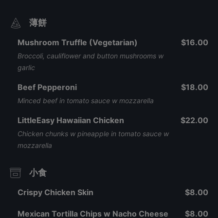
薄餅
Mushroom Truffle (Vegetarian)
$16.00
Broccoli, cauliflower and button mushrooms w
garlic
Beef Pepperoni
$18.00
Minced beef in tomato sauce w mozzarella
LittleEasy Hawaiian Chicken
$22.00
Chicken chunks w pineapple in tomato sauce w
mozzarella
小食
Crispy Chicken Skin
$8.00
Mexican Tortilla Chips w Nacho Cheese
$8.00