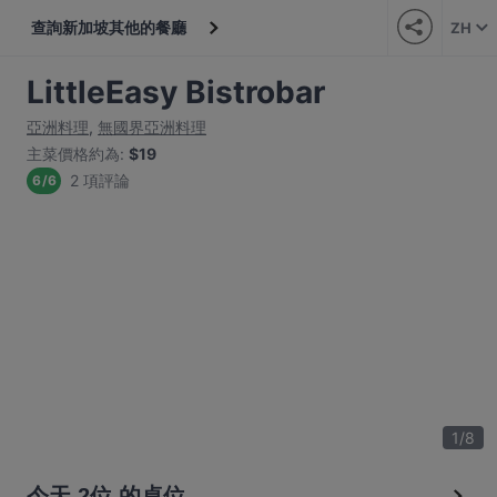
查詢新加坡其他的餐廳
ZH
LittleEasy Bistrobar
亞洲料理
,
無國界亞洲料理
主菜價格約為
:
$19
2 項評論
6
/
6
1
/
8
今天 2位 的桌位