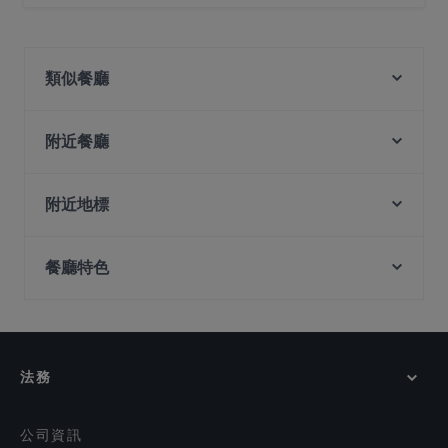
是的， LittleEasy Bistrobar 餐廳有 公共停車場, 路邊停
車。
類似餐廳
INDO THAI Bar & Restaurant
Navarisi Restaurant
附近餐廳
Chola RestoBar Little India Singapore
Jaggi’s Northern Indian Cuisine
RW Selmor
Alchemy Bistro
附近地標
Mangiamo Pizzeria
Feng Sheng Hainanese Chicken Rice and
Peranakan Museum, 新加坡
Albert Cafe & Restaurant
Steamboat
餐廳特色
Fort Canning Park, 新加坡
Hospoda Microbrewery
VK MESS South Indian Feast
Shish Mahal Restaurant
Gagahoho Ox Bone Soup
在 新加坡 的 休閒餐廳
Chilis Pizza
Uncle Aunty Family Restaurant (Uncle Chef)
在 新加坡 的 環境舒適的餐廳
Lagnaa...barefoot dining
MINI PANJAB RESTAURANT & BAR
在 新加坡 的 晚餐
Bu Jian Bu San Restaurant 不见不散小酒馆
法務
在 新加坡 的 午餐
Khansama Tandoori Restaurant
在 新加坡 的 週日營業餐廳
Alankar @ Norris Rd
公司資訊