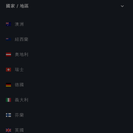
國家 / 地區
澳洲
紐西蘭
奧地利
瑞士
德國
義大利
芬蘭
英國