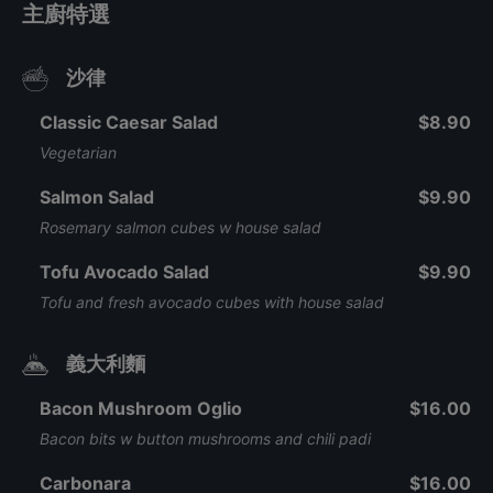
主廚特選
沙律
Classic Caesar Salad
$8.90
Vegetarian
Salmon Salad
$9.90
Rosemary salmon cubes w house salad
Tofu Avocado Salad
$9.90
Tofu and fresh avocado cubes with house salad
義大利麵
Bacon Mushroom Oglio
$16.00
Bacon bits w button mushrooms and chili padi
Carbonara
$16.00