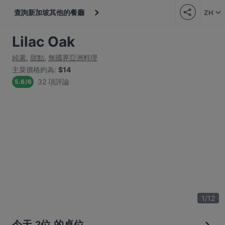
查詢新加坡其他的餐廳
ZH
Lilac Oak
純素
,
甜點
,
無國界亞洲料理
主菜價格約為
:
$14
32 項評論
5.6
/
6
1
/
12
今天 2位 的桌位