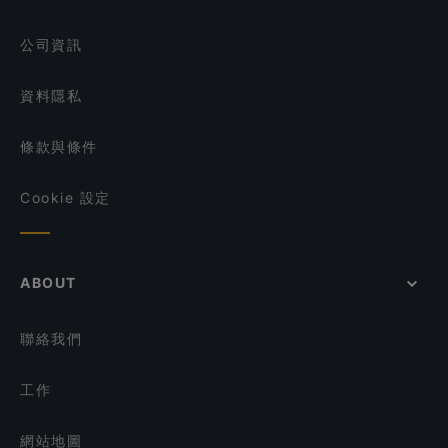
Tandoor
在 新加坡 的 早餐
公司資訊
資料隱私
條款與條件
Cookie 設定
ABOUT
聯絡我們
工作
網站地圖