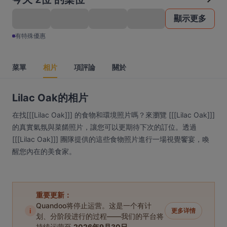
顯示更多
有特殊優惠
菜單
相片
項評論
關於
Lilac Oak的相片
在找[[[Lilac Oak]]] 的食物和環境照片嗎？來瀏覽 [[[Lilac Oak]]]
的真實氣氛與菜餚照片，讓您可以更期待下次的訂位。透過
[[[Lilac Oak]]] 團隊提供的這些食物照片進行一場視覺饗宴，喚
醒您內在的美食家。
重要更新：
Quandoo将停止运营。这是一个有计
i
更多详情
划、分阶段进行的过程——我们的平台将
持续运营至
2026年9月30日
。