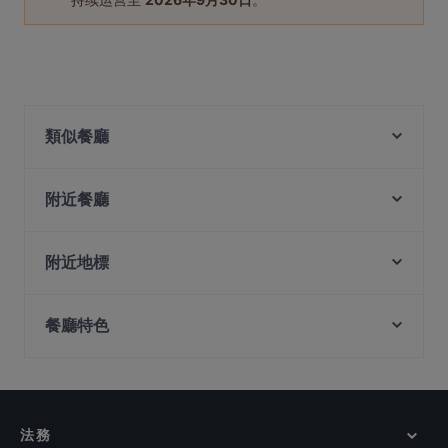
類似餐廳
Kith Café - Marina Square Kiztopia
Bizen Wagyu & Salad Bar @ Plaza Singapura
附近餐廳
Nanjing Impressions 南京大牌档
Club The One Singapore
Spices Cafe
Delulu Karaoke Bar
附近地標
The Kind Bowl - Killiney
Ebi Bar
Peranakan Museum, 新加坡
BB&B - Bread, Beer & Brez'n (Killiney Road) -
Dosukoi x Donpachi
Biergarten & Restaurant
餐廳特色
Fort Canning Park, 新加坡
Hola! Mexico
Bear House Singapore
Capitol Piazza, 新加坡
在 新加坡 的 休閒餐廳
Nagomi
Tha Siam Authentic Thai Kitchen
在 新加坡 的 環境舒適的餐廳
Konyo
Vibez Bistro Bar
The Curry Culture - Cuppage Terrace
在 新加坡 的 午餐
L’Entrecôte the Steak and Fries Bistro - River Valley
法務
Cafe Manna
在 新加坡 的 提供甜點的餐廳