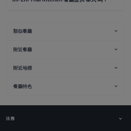
是的，Im-Em Thai Kitchen 餐廳 提供 泰式，也提​​供 東南
亞料理
類似餐廳
Restaurant By Chef Foong
Kaeden
附近餐廳
Sen By Beurre (Inside Ibis Hotel)
Whiskey Library & Jazz Club
Lighthouse Bistro
Jia Jia Le Claypot 家家乐猪肚鸡 @ Jalan Sultan
附近地標
Enchanted Garden Restaurant
Lao Chang Ji 老昌记 - Jalan Besar
Capitol Piazza, 新加坡
One Bar - CT Hub
Fan Hua Restaurant 繁花私房菜
餐廳特色
Peranakan Museum, 新加坡
Deck Bar
J Bistro - 45 Syed Alwi
Major 99 Karaoke and Entertainment Center -
Capitol Theatre, 新加坡
在 新加坡 的 休閒餐廳
Kallang
Takano Lok Lok & Bistro
在 新加坡 的 晚餐
Shinnichi Sushi Bar
Man Dang Dang 满当当原碳烧烤
在 新加坡 的 午餐
Ammani Restaurant
First Love 첫사랑 Korean Cuisine
法務
在 新加坡 的 週日營業餐廳
Fortune Luck 食运 东北菜 . 烧烤
在 新加坡 的 英語服務餐廳