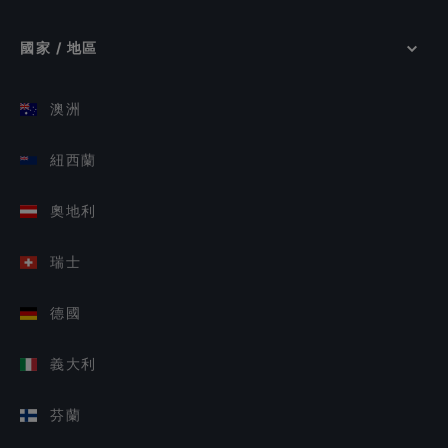
國家 / 地區
澳洲
紐西蘭
奧地利
瑞士
德國
義大利
芬蘭