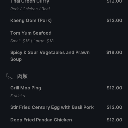
Thai Green Curry
$12.00
Pork / Chicken / Beef
Kaeng Oom (Pork)
$12.00
Tom Yum Seafood
Small: $15 | Large: $18
Spicy & Sour Vegetables and Prawn
$18.00
Soup
肉類
Grill Moo Ping
$12.00
5 sticks
Stir Fried Century Egg with Basil Pork
$12.00
Deep Fried Pandan Chicken
$12.00