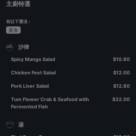
主廚特選
有以下選項：
素食
沙律
Spicy Mango Salad
$10.80
Chicken Feet Salad
$12.00
Pork Liver Salad
$12.80
Tum Flower Crab & Seafood with
$32.00
Fermented Fish
湯