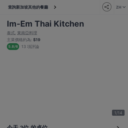
查詢新加坡其他的餐廳
ZH
Im-Em Thai Kitchen
泰式
,
東南亞料理
主菜價格約為
:
$19
13 項評論
5.8
/
6
1
/
14
今天 2位 的桌位