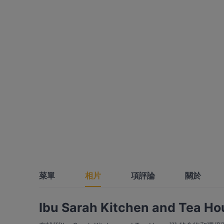
菜單
相片
項評論
關於
Ibu Sarah Kitchen and Tea