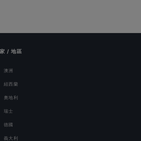
家 / 地區
澳洲
紐西蘭
奧地利
瑞士
德國
義大利