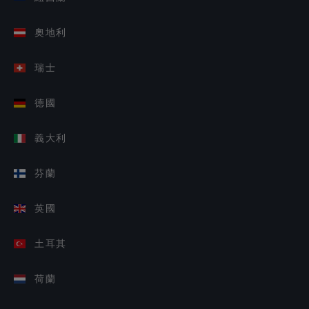
奧地利
瑞士
德國
義大利
芬蘭
英國
土耳其
荷蘭