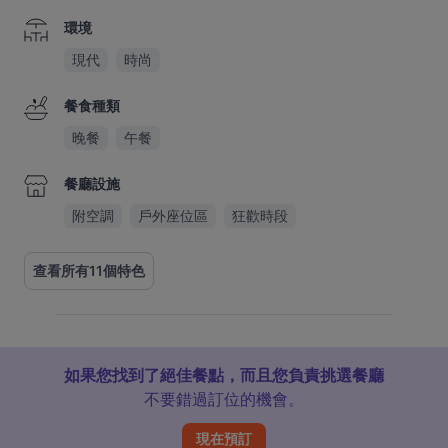
環境
現代
時尚
餐食種類
晚餐
午餐
餐廳設施
附空調
戶外座位區
狂歡時段
查看所有11個特色
如果您找到了絕佳餐點，而且您負責挑選餐廳
不要錯過訂位的機會。
現在預訂