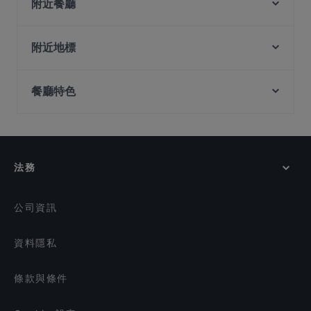
Spice Spirit 麻辣诱惑
附近餐廳
Chen Fu Ji 陈福记
Deck Bar
Shinnichi Sushi Bar
Sen By Beurre (Inside Ibis Hotel)
附近地標
Hua Po Po Hotpot 花婆婆火锅串串
Monsoon Masala
Fort Canning Park, 新加坡
Ammani Restaurant
Tasty Corner
餐廳特色
Clarke Quay Jetty Ticket Counter, 新加坡
Singapore Banana Leaf North and South Indian
Lao Chang Ji 老昌记 - Jalan Besar
Restaurant
在 新加坡 的 適合商務午餐的餐廳
Imperial Grand Cantonese Cuisine 唐苑小叙
1 Tyrwhitt Bistro & Bar
在 新加坡 的 晚餐
Major 99 Karaoke and Entertainment Center -
Ryu Ichi
Kallang
在 新加坡 的 午餐
romme.
法務
Chettante Kada
在 新加坡 的 週日營業餐廳
Bruno's Pizzeria & Grill - Serangoon
在 新加坡 的 英語服務餐廳
Sarigama Grand Restaurant
公司資訊
資料隱私
條款與條件