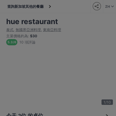
查詢新加坡其他的餐廳
ZH
hue restaurant
泰式
,
無國界亞洲料理
,
東南亞料理
主菜價格約為
:
$30
10 項評論
5.3
/
6
1
/
10
今天 2位 的桌位