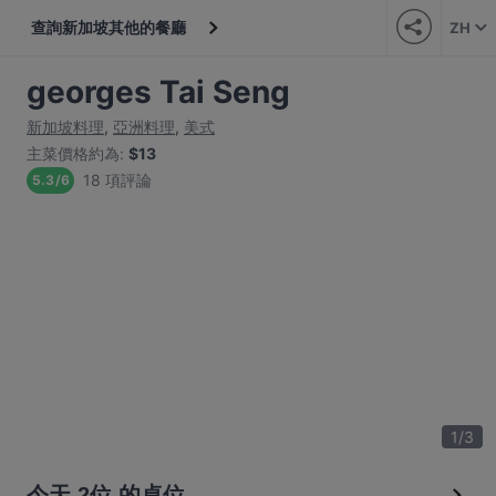
查詢新加坡其他的餐廳
ZH
georges Tai Seng
新加坡料理
,
亞洲料理
,
美式
主菜價格約為
:
$13
18 項評論
5.3
/
6
1
/
3
今天 2位 的桌位