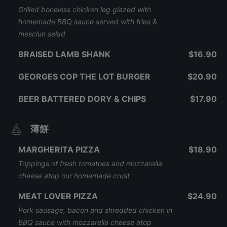
Grilled boneless chicken leg glazed with
homemade BBQ sauce served with fries &
mesclun salad
BRAISED LAMB SHANK
$16.90
GEORGES COP THE LOT BURGER
$20.90
BEER BATTERED DORY & CHIPS
$17.90
薄餅
MARGHERITA PIZZA
$18.90
Toppings of fresh tomatoes and mozzarella
cheese atop our homemade crust
MEAT LOVER PIZZA
$24.90
Pork sausage, bacon and shredded chicken in
BBQ sauce with mozzarella cheese atop