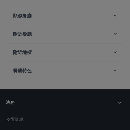
是的，georges Tai Seng 餐廳有戶外座位。
類似餐廳
Kushi Japanese Dining
Yokohama Ramen
附近餐廳
JJAK & CO.
Chat & Chow Casual Dining Restaurant
Rama IX Thai Kitchen
小红点麻辣 Red Dot Mala HotPot - Paya Lebar
附近地標
L5 Bak Kut Teh 老伍巴生肉骨茶
Bebek Goreng Pak Ndut - SingPost Centre
Lentor Station, 新加坡
Port 26 by Chu Yi Kitchen
ASTONS Specialities - SingPost Centre
餐廳特色
Tora Tora Tora
Tempura Bar - Singpost Centre
Gossip Bar: Your go-to KTV / Karaoke bar in
在 新加坡 的 休閒餐廳
Pondok Jawa
Singapore
在 新加坡 的 晚餐
Wursthans Switzerland
Le Thai Mookata
在 新加坡 的 午餐
Tipsy Bird
Knots Cafe and Living - Paya Lebar
法務
A Beautiful Day
在 新加坡 的 英語服務餐廳
London Fat Duck - Paya Lebar Quarter
在 新加坡 的 觀光客友善餐廳
公司資訊