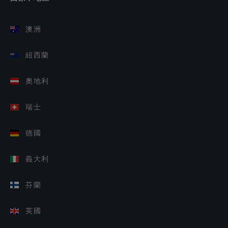
澳洲
紐西蘭
奧地利
瑞士
德國
義大利
芬蘭
英國