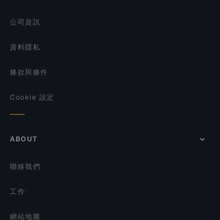
Tasty Court Pte Ltd
在 新加坡 的 英語服務餐廳
公司資訊
資料隱私
條款與條件
Cookie 設定
ABOUT
聯絡我們
工作
網站地圖