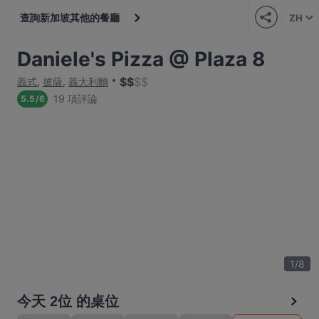
查詢新加坡其他的餐廳
ZH
Daniele's Pizza @ Plaza 8
$
$
$
$
義式
,
披薩
,
義大利麵
19 項評論
5.5
/
6
1
/
8
今天 2位 的桌位