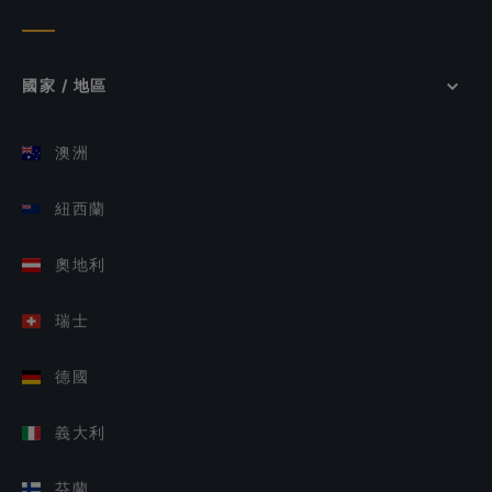
國家 / 地區
澳洲
紐西蘭
奧地利
瑞士
德國
義大利
芬蘭