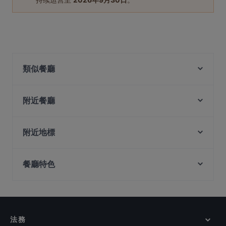
類似餐廳
Cosmo Restaurant @ Dorsett Changi City Singapore
Zab Udon Coco Cafe
附近餐廳
D' Cuisines
Parvifolia
ANDES by ASTONS - Eastpoint Mall
ActionCity Cafe
附近地標
Whiskdom Pari Burong
Ăn Là Ghiền-Cơm Tấm
Fort Canning Park, 新加坡
Hamidah’s Kitchen
KANTIN at Jewel Changi
餐廳特色
Peranakan Museum, 新加坡
Paradise Biryani.SG Changi
ANDES by ASTONS - Changi Airport T1
Nuvo Bar
在 新加坡 的 休閒餐廳
Chickata Cafe
ANDES by ASTONS - Changi Airport T4
在 新加坡 的 環境舒適的餐廳
Chat Masala
Maggiano
Etna Italian Restaurant - East Coast
在 新加坡 的 晚餐
法務
Cafe De Swan
在 新加坡 的 午餐