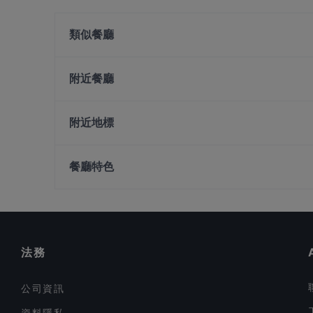
類似餐廳
Binary 111
Ichikokudo Hokkaido Ramen - 313 @ Somerset
附近餐廳
Xiao Long Kan 小龙坎 - Orchard
ASTONS Steak & Salad - The CentrePoint
5:59+ Cafe & Bistro
附近地標
Supply & Demand - Orchard
Bear House Singapore
People'S Park, 新加坡
Tamaya Dining
餐廳特色
Club The One Singapore
Ebi Bar
在 新加坡 的 兒童友善餐廳
在 新加坡 的 休閒餐廳
在 新加坡 的 午餐
法務
公司資訊
資料隱私