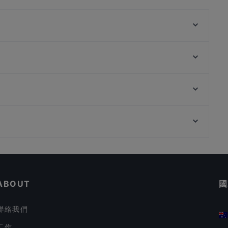
Jakarta Ropang Project
Savoir Cafe (Eclaire & Savoir)
Sake+ Orchard Somerset
Tokyo Yakiniku Heijoen Takashimaya 東京焼肉平城苑
Lawry's The Prime Rib
高島屋
BB&B - Bread, Beer & Brez'n (Killiney Road) -
Tha Siam Authentic Thai Kitchen
Biergarten & Restaurant
State Courts, 新加坡
Cash Studio - Cuppage Plaza
Delulu Karaoke Bar
Dosukoi x Donpachi
在 新加坡 的 適合商務午餐的餐廳
在 新加坡 的 晚餐
ABOUT
國
聯絡我們
工作