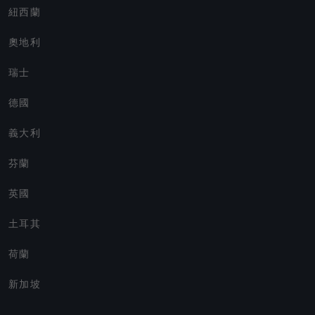
紐西蘭
奧地利
瑞士
德國
義大利
芬蘭
英國
土耳其
荷蘭
新加坡