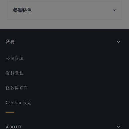
Peranakan Museum, 新加坡
georges - Changi (Seafix)
OK Chicken Rice & Humfull Laksa - Tampines Mart
餐廳特色
Fort Canning Park, 新加坡
ANDES by ASTONS - Changi Airport T1
Shan Zhen Hai Wei 山珍海味 Camping
Ohana Beach House - Pasir Ris
D' Cuisines
在 新加坡 的 兒童友善餐廳
KANTIN at Jewel Changi
ANDES by ASTONS - Changi Airport T4
在 新加坡 的 親子友善餐廳
ActionCity Cafe
One Space Kitchen 一间小厨
在 新加坡 的 晚餐
法務
Golden Chopsticks 金筷子云贵川
在 新加坡 的 午餐
Big Fish Small Fish Cafe (Century Square)
在 新加坡 的 提供甜點的餐廳
ANDES by ASTONS - Eastpoint Mall
公司資訊
資料隱私
條款與條件
Cookie 設定
ABOUT