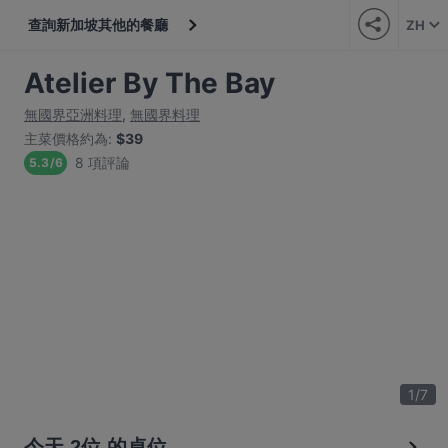
查詢新加坡其他的餐廳
ZH
Atelier By The Bay
無國界亞洲料理
,
無國界料理
主菜價格約為
:
$39
8 項評論
5.3
/
6
1
/
7
今天 2位 的桌位