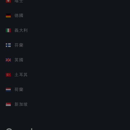
瑞士
德國
義大利
芬蘭
英國
土耳其
荷蘭
新加坡