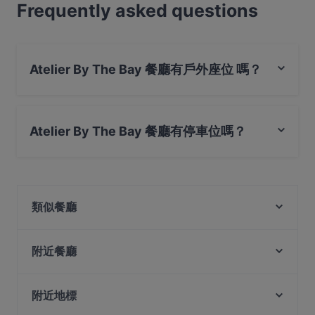
Frequently asked questions
Atelier By The Bay 餐廳有戶外座位 嗎？
是的，Atelier By The Bay 餐廳有戶外座位。
Atelier By The Bay 餐廳有停車位嗎？
是的， Atelier By The Bay 餐廳有 私人停車場。
類似餐廳
The Blue Tiffin
Ohana Beach House - Changi
附近餐廳
Jacob's Cafe
Saigon Legend @ Aranda Country Club (Downtown
The Asli Malaysia
East)
附近地標
Tekong Seafood Restaurant
georges At The Cove restaurant