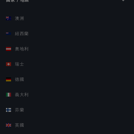
澳洲
紐西蘭
奧地利
瑞士
德國
義大利
芬蘭
英國