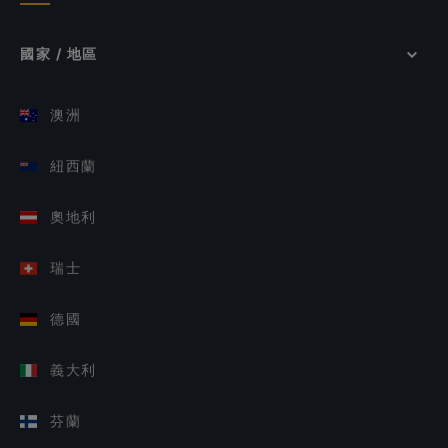
國家 / 地區
澳洲
紐西蘭
奧地利
瑞士
德國
義大利
芬蘭