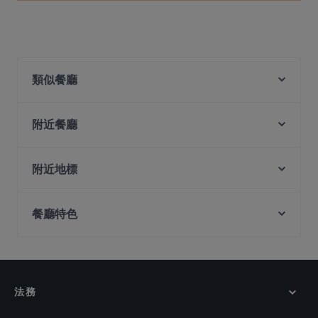
類似餐廳
Hero's
#Foodcoholic
附近餐廳
Vespetta Italian Restaurant
leopold
Sushi Izakaya Kadohachi
Quay House
附近地標
Mogambo Singapore
Naga House
The Projector, 新加坡
Royal Jewel of India
Sahara Bar & Restaurant
餐廳特色
Nicoll Highway Station, 新加坡
Seafood by the River 滨海湾渔村
Haldi Mexicana
Haji Lane, 新加坡
Pattaya Seafood Thai Restaurant
在 新加坡 的 深夜美食
The Rainbow Bistro
Dim Sum Quay 点心记
Arab Street, 新加坡
在 新加坡 的 休閒餐廳
Taste of Seafood 海鲜的味道
Forum Seafood Village Restaurant
在 新加坡 的 環境舒適的餐廳
Marina Sea Food House
法務
Maharani Table
在 新加坡 的 晚餐
Tandoori Zaika
在 新加坡 的 午餐