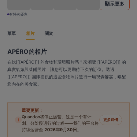
顯示更多
有特殊優惠
菜單
相片
關於
APÉRO的相片
在找[[[APÉRO]]] 的食物和環境照片嗎？來瀏覽 [[[APÉRO]]] 的
真實氣氛與菜餚照片，讓您可以更期待下次的訂位。透過
[[[APÉRO]]] 團隊提供的這些食物照片進行一場視覺饗宴，喚醒
您內在的美食家。
重要更新：
Quandoo将停止运营。这是一个有计
i
更多详情
划、分阶段进行的过程——我们的平台将
持续运营至
2026年9月30日
。