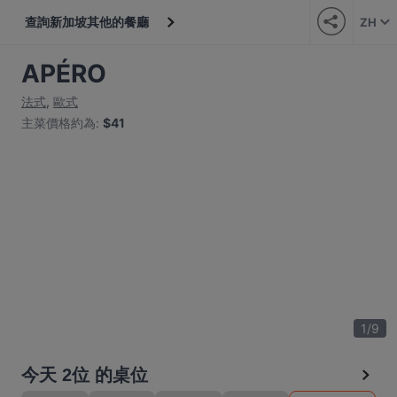
查詢新加坡其他的餐廳
ZH
APÉRO
法式
,
歐式
主菜價格約為
:
$41
1
/
9
今天 2位 的桌位